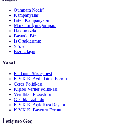
Qumpara Nedir?
Kampanyalar
Biten Kampanyalar
Markalar İçin Qumpara
Hakkımızda
Basında Biz
İş Ortaklarımız
S.S.S
Bize Ulaşın
Yasal
Kullanıcı Sözleşmesi
K.V.K.K. Aydınlatma Formu
Çerez Politikası
Kişisel Veriler Politikası
Veri İhlali Prosedürü
Gizlilik Taahüdü
K.V.K.K. Açık Rıza Beyanı
K.V.K.K. Başvuru Formu
İletişime Geç