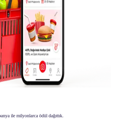
n en iyi yolu!
nya ile milyonlarca ödül dağıttık.